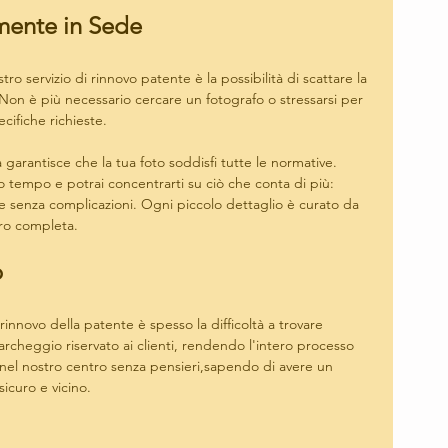
mente in Sede
ro servizio di rinnovo patente è la possibilità di scattare la 
Non è più necessario cercare un fotografo o stressarsi per 
cifiche richieste. 
à garantisce che la tua foto soddisfi tutte le normative. 
 tempo e potrai concentrarti su ciò che conta di più: 
te senza complicazioni. Ogni piccolo dettaglio è curato da 
ero completa.
o
rinnovo della patente è spesso la difficoltà a trovare 
parcheggio riservato ai clienti, rendendo l'intero processo 
 nel nostro centro senza pensieri,sapendo di avere un 
curo e vicino.