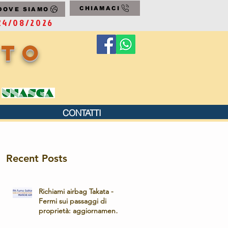
CHIAMACI
DOVE SIAMO
24/08/2026
uto
CONTATTI
Recent Posts
Richiami airbag Takata -
Fermi sui passaggi di
proprietà: aggiornamento
operativo