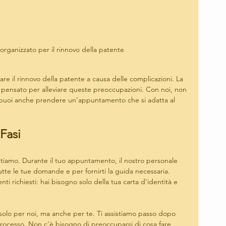
 organizzato per il rinnovo della patente
are il rinnovo della patente a causa delle complicazioni. La 
 è pensato per alleviare queste preoccupazioni. Con noi, non 
ma puoi anche prendere un’appuntamento che si adatta al 
 Fasi
ettiamo. Durante il tuo appuntamento, il nostro personale 
utte le tue domande e per fornirti la guida necessaria. 
ti richiesti: hai bisogno solo della tua carta d'identità e 
solo per noi, ma anche per te. Ti assistiamo passo dopo 
 processo. Non c'è bisogno di preoccuparsi di cosa fare 