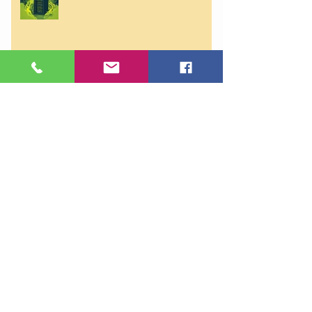
PROSSIMA SEDUTA COLLAUDI –
Giovedì 16 Aprile 2026 ore 14:30
Utilizzo di autovetture per
trasporto di cose
Mezzi d’opera: Nuovo IBAN e
Modalità di Pagamento 2026